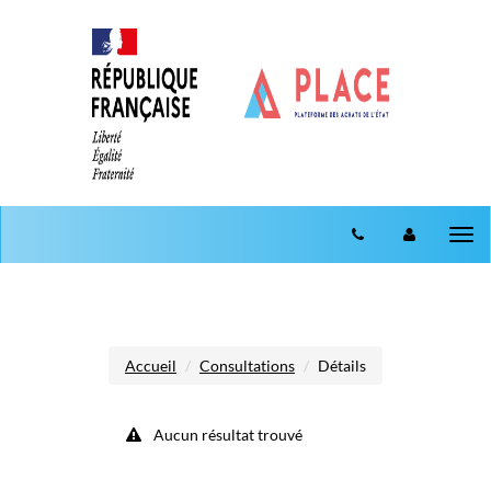
Aller au menu
Aller au contenu
Tog
nav
Accueil
Consultations
Détails
Aucun résultat trouvé