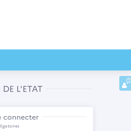
S DE L'ETAT
e connecter
igatoires