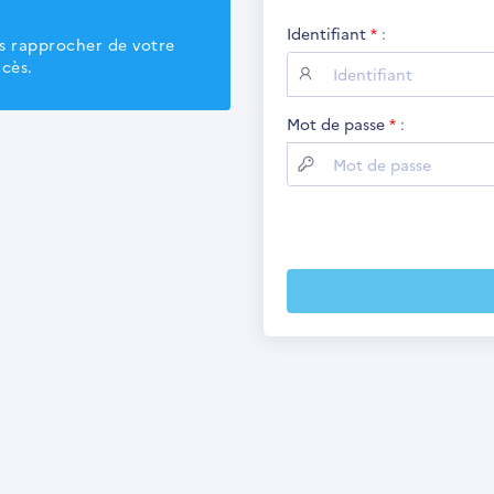
Identifiant
:
us rapprocher de votre
ccès.
Mot de passe
: