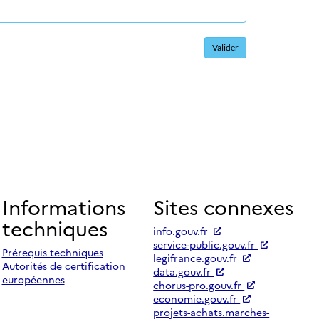
Informations
Sites connexes
techniques
info.gouv.fr
service-public.gouv.fr
Prérequis techniques
legifrance.gouv.fr
Autorités de certification
data.gouv.fr
européennes
chorus-pro.gouv.fr
economie.gouv.fr
projets-achats.marches-