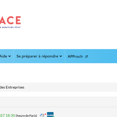
Aide
Se préparer à répondre
APProch
des Entreprises
027 18:30
(heure de Paris)