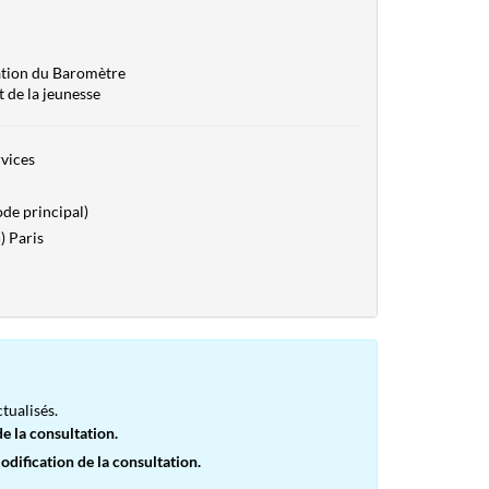
sation du Baromètre
t de la jeunesse
vices
de principal)
) Paris
tualisés.
e la consultation.
dification de la consultation.