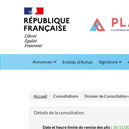
Aller au menu
Aller au contenu
Annonces
Signature
Entités d'Achat
Accueil
Consultations
Dossier de Consultation 
Détails de la consultation
Date et heure limite de remise des plis :
30/11/2