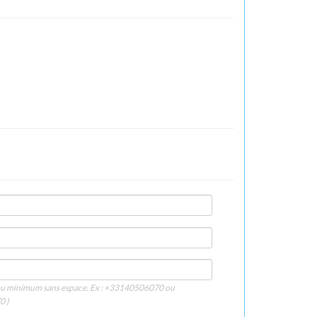
s au minimum sans espace. Ex : +33140506070 ou
0 )