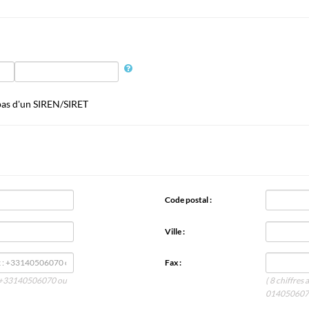
 pas d'un SIREN/SIRET
Code postal :
Ville :
Fax :
 : +33140506070 ou
( 8 chiffre
014050607