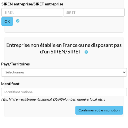
SIREN entreprise/SIRET entreprise
SIREN
SIRET
Entreprise non établie en France ou ne disposant pas
d'un SIREN/SIRET
Pays/Territoires
Identifiant
( Ex : N° d'enregistrement national, DUNS
Number
, numéro local, etc. )