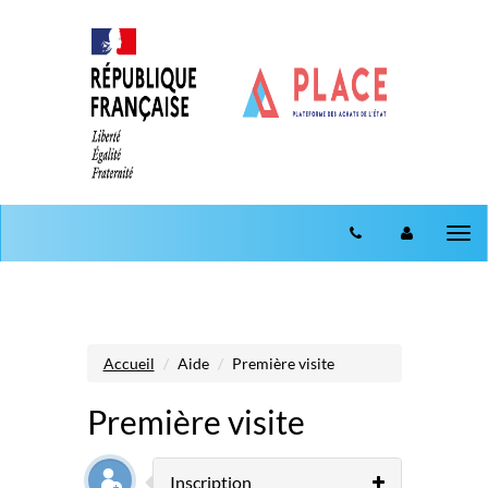
Aller au menu
Aller au contenu
Tog
nav
Accueil
Aide
Première visite
Première visite
Inscription